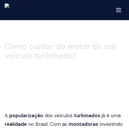
Como cuidar do motor de um
veículo turbinado?
A
popularização
dos veículos
turbinados
já é uma
realidade
no Brasil. Com as
montadoras
investindo