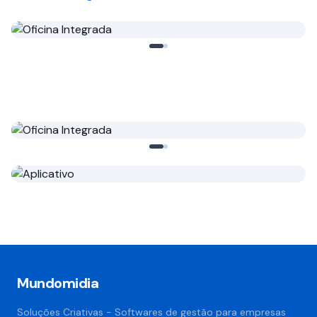
Oficina Integrada
Perfeito para sua oficina mecânica.
Teste Grátis Agora
Oficina Integrada
O único sistema completo para gerir sua oficina
Teste Grátis Agora
Aplicativo
Para sua Oficina Mecânica
Conheça agora
Mundomidia
Soluções Criativas - Softwares de gestão para empresas